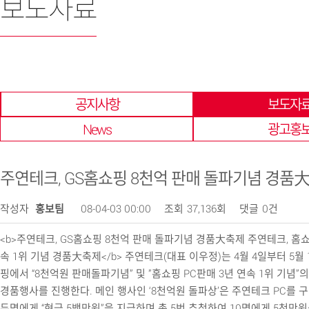
보도자료
한 곳에 모아 확인 할 수 있습니다.
공지사항
보도자
News
광고홍
주연테크, GS홈쇼핑 8천억 판매 돌파기념 경품
작성자
홍보팀
08-04-03 00:00
조회
37,136회
댓글
0건
<b>주연테크, GS홈쇼핑 8천억 판매 돌파기념 경품大축제 주연테크, 홈쇼
속 1위 기념 경품大축제</b> 주연테크(대표 이우정)는 4월 4일부터 5월
핑에서 “8천억원 판매돌파기념” 및 ”홈쇼핑 PC판매 3년 연속 1위 기념”
경품행사를 진행한다. 메인 행사인 ‘8천억원 돌파상’은 주연테크 PC를 
두명에게 “현금 5백만원”을 지급하며 총 5번 추첨하여 10명에게 5천만원