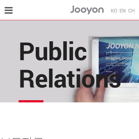
KO
EN
CH
Public
Relations
주연테크의 소식을 한 눈에!
각종 다양한 언론 매체 및 주연테크 내부의 소식을 
편리하게