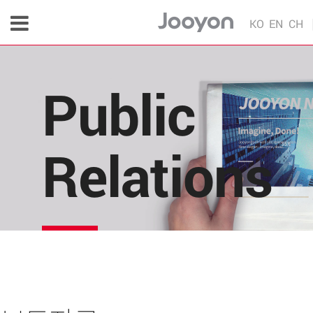
KO
EN
CH
Public
Relations
주연테크의 소식을 한 눈에!
각종 다양한 언론 매체 및 주연테크 내부의 소식을 
편리하게