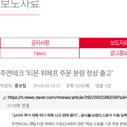
보도자료
한 곳에 모아 확인 할 수 있습니다.
공지사항
보도자
News
광고홍
주연테크 "티몬·위메프 주문 분량 정상 출고"
작성자
홍보팀
24-08-29 10:31
조회
9,050회
댓글
0건
https://n.news.naver.com/mnews/article/092/0002340034?sid
6138회 연결
"소비자 추가 피해 막기 위해 신규 판매 중지"...공식몰·브랜드스토어 이용 당
주연테크는 29일 티몬·위메프 미정산사태와 관련 "해당 쇼핑몰 기존 주문 분량