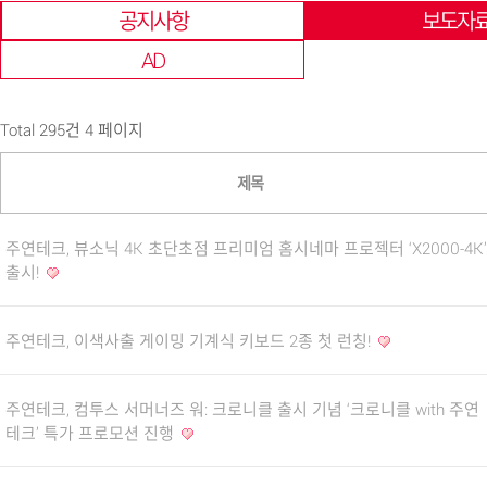
공지사항
보도자
AD
Total 295건
4 페이지
제목
주연테크, 뷰소닉 4K 초단초점 프리미엄 홈시네마 프로젝터 ‘X2000-4K’
출시!
주연테크, 이색사출 게이밍 기계식 키보드 2종 첫 런칭!
주연테크, 컴투스 서머너즈 워: 크로니클 출시 기념 ‘크로니클 with 주연
테크’ 특가 프로모션 진행