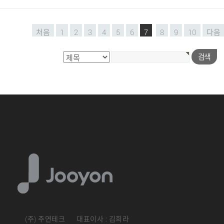
처음
1
2
3
4
5
6
7
8
9
10
다음
(주) 주연테크
대표이사 : 김희라