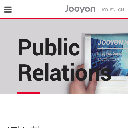
KO
EN
CH
Public
Relations
주연테크의 소식을 한 눈에!
각종 다양한 언론 매체 및 주연테크 내부의 소식을 
편리하게