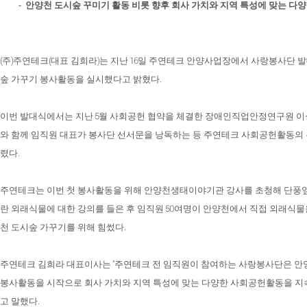
-
안양천 도시숲 꾸미기 활동 비롯 향후 회사 가치와 지역 특성에 맞는 다양
(
)
(
)
16
주
주연테크
대표 김희라
는 지난
일 주연테크 안양사업장에서 사랑봉사단 발
.
숲 가꾸기 봉사활동을 실시했다고 밝혔다
5
이번 발대식에서는 지난
월 사회공헌 협약을 체결한 장애인직업안정연구원 이
와 함께 임직원 대표가 봉사단 선서문을 낭독하는 등 주연테크 사회공헌활동의
.
렸다
주연테크는 이번 첫 봉사활동을 위해 안양천생태이야기관 강사를 초청해 단풍
50
란 외래식물에 대한 강의를 들은 후 임직원
여명이 안양천에서 직접 외래식물
.
천 도시숲 가꾸기를 위해 힘썼다
"
주연테크 김희라 대표이사는
주연테크 전 임직원이 참여하는 사랑봉사단은 안
봉사활동을 시작으로 회사 가치와 지역 특성에 맞는 다양한 사회공헌활동을 지
.
고 말했다