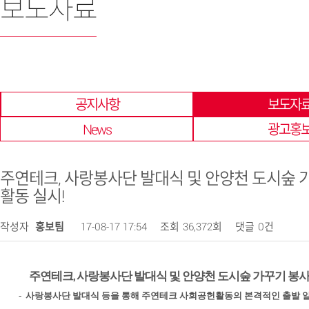
보도자료
한 곳에 모아 확인 할 수 있습니다.
공지사항
보도자
News
광고홍
주연테크, 사랑봉사단 발대식 및 안양천 도시숲 
활동 실시!
작성자
홍보팀
17-08-17 17:54
조회
36,372회
댓글
0건
,
주연테크
사랑봉사단 발대식 및 안양천 도시숲 가꾸기 봉
-
사랑봉사단 발대식 등을 통해 주연테크 사회공헌활동의 본격적인 출발 