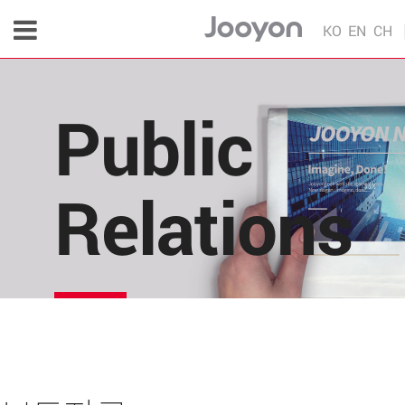
KO
EN
CH
Public
Relations
주연테크의 소식을 한 눈에!
각종 다양한 언론 매체 및 주연테크 내부의 소식을 
편리하게