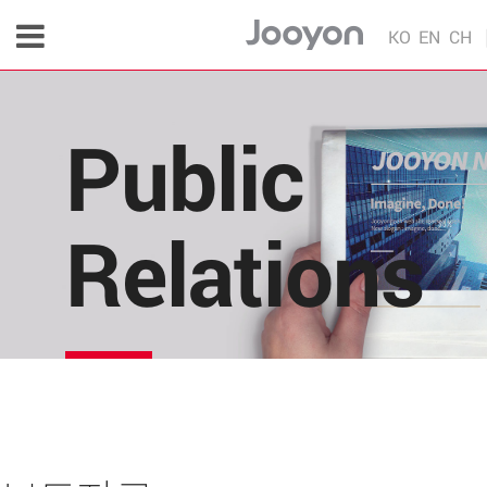
KO
EN
CH
Public
Relations
주연테크의 소식을 한 눈에!
각종 다양한 언론 매체 및 주연테크 내부의 소식을 
편리하게