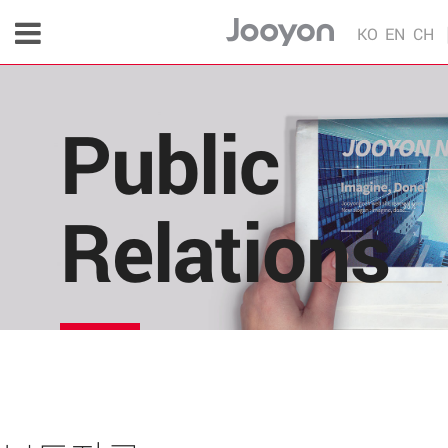
KO
EN
CH
Public
Relations
주연테크의 소식을 한 눈에!
각종 다양한 언론 매체 및 주연테크 내부의 소식을 
편리하게