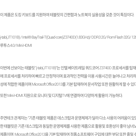
이 제품은 도킹 키보드를 지원하여 테블릿의 간편함과 노트북의 실용성을 갖춘 것이 특징이다
.
j-tab(JT101B) / Intel® BayTrail-T(Quad-core)Z3740D(1.83GHz)/ DDR3 2G/ RomFlash 32G/ 1
루투스
4.0/ Mini HDMI
이번에 선보이는 태블릿
“j-tab(JT101B)“
는 인텔 베이트레일 쿼드코어
Z3740D
프로세서를 탑재
에 프로세서를 처리하여 빠르고 안정적이며 효과적인 전력을 이용 사용시간은 늘어나고 처리하
성에 적합한 제품이며
Microsoft Office2013
를 기본 탑재하여 문서작업 또한 원활하게 할 수 있
또한
Mini HDMI
지원으로 모니터 및 디지털
TV
에 연결하여 다양하게 활용이 가능하다
.
주연테크 관계자는
“
기존 태블릿 제품은 데스크탑과 운영체제가 달라 다소 사용의 어려움이 있
한 태블릿은 기존 데스크탑과 동일한 운영체제를 사용한 제품으로 활용및 호환성이 좋아 남녀
제품이며
Microsoft Office2013
을 기본 탑재하여 정품소프트웨어 구입에 대한 부담 또한 줄일 