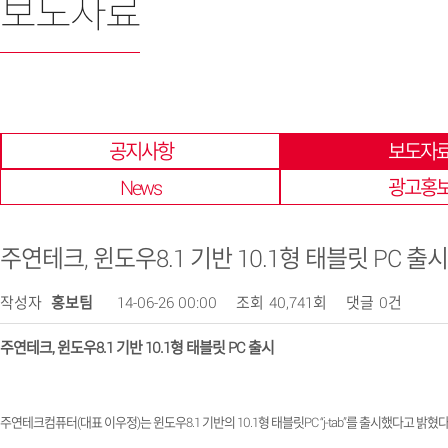
보도자료
한 곳에 모아 확인 할 수 있습니다.
공지사항
보도자
News
광고홍
주연테크, 윈도우8.1 기반 10.1형 태블릿 PC 출시
작성자
홍보팀
14-06-26 00:00
조회
40,741회
댓글
0건
주연테크
,
윈도우
8.1
기반
10.1
형 태블릿
PC
출시
주연테크컴퓨터
(
대표 이우정
)
는 윈도우
8.1
기반의
10.1
형 태블릿
PC “j-tab”
를 출시했다고 밝혔