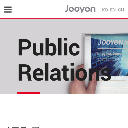
KO
EN
CH
Public
Relations
주연테크의 소식을 한 눈에!
각종 다양한 언론 매체 및 주연테크 내부의 소식을 
편리하게