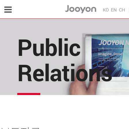
KO
EN
CH
Public
Relations
주연테크의 소식을 한 눈에!
각종 다양한 언론 매체 및 주연테크 내부의 소식을 
편리하게