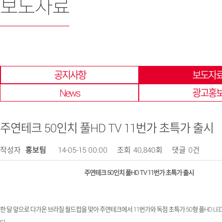
보도자료
한 곳에 모아 확인 할 수 있습니다.
공지사항
보도자
News
광고홍
주연테크 50인치 풀HD TV 11번가 초특가 출시
작성자
홍보팀
14-05-15 00:00
조회
40,840회
댓글
0건
주연테크
50
인치 풀
HD TV 11
번가 초특가 출시
한 달 앞으로 다가온 브라질 월드컵을 맞아 주연테크에서
11
번가와 독점 초특가
50
형 풀
HD LE