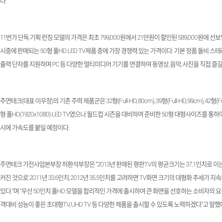
다
.
11
번가 단독 기획 런칭 모델의 가격은 최초
799,000
원에서
21
만원이 할인된
589,000
원에 선보
시중에 판매되는
50
형 풀
HD LED TV
제품 중에 가장 경쟁력 있는 가격이다
.
기본 정품 돌비 스테
출력 단자를 지원하며
PC
등 다양한 멀티미디어 기기를 연결하여 동영상
,
음악
,
사진을 직접 즐길
주연테크
(
대표 이우정
)
의 기존 주력 제품군은
32
형
(Full-HD, 80cm), 39
형
(Full-HD, 99cm), 42
형
(F
형 풀
HD(1920x1080) LED TV
였으나 월드컵 시즌을 대비하여 준비한
50
형 대형사이즈를 통하여
시에 가속도를 붙일 예정이다
.
주연테크 가전사업본부장 허환석부장은 “
2013
년 판매된 평판
TV
의 평균크기는
37.1
인치로 이
커진 것으로
2011
년
33.6
인치
, 2012
년
35.5
인치를 고려하면
TV
화면 크기의 대형화 추세가 지속
있다
.
”며 “우선
50
인치 풀
HD
모델을 합리적인 가격에 출시하여 큰 화면을 선호하는 소비자의 요
격대비 성능이 좋은 초대형
TV, UHD TV
등 다양한 제품을 출시할 수 있도록 노력하겠다”고 말했