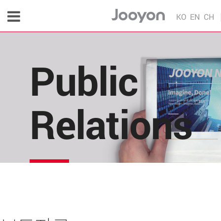
KO
EN
CH
Public
Relations
주연테크의 소식을 한 눈에!
각종 다양한 언론 매체 및 주연테크 내부의 소식을 
편리하게