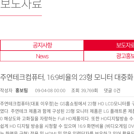
보도자료
한 곳에 모아 확인 할 수 있습니다.
공지사항
보도자
News
광고홍
주연테크컴퓨터, 16:9비율의 23형 모니터 대중화
작성자
홍보팀
09-04-08 00:00
조회
39,769회
댓글
0건
주연테크컴퓨터(대표 이우정)는 GS홈쇼핑에서 23형 HD LCD모니터를 
였다. 주연테크 제품과 함께 구성된 23형 모니터 제품은 LG 플래트론 제품
0 해상도와 고화질을 자랑하는 Full HD제품이다. 또한 HD디지털방송
쉽게 HD 디지털 방송을 시청할 수 있으며 16:9 화면비율 (비디오게임 D
는 화면을 구현) 적용 및 HDMI 및 많은 입력단자를 보유하고 있어 활용도