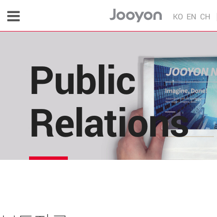
KO
EN
CH
Public
Relations
주연테크의 소식을 한 눈에!
각종 다양한 언론 매체 및 주연테크 내부의 소식을 
편리하게