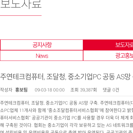
보도자료
한 곳에 모아 확인 할 수 있습니다.
공지사항
보도자
News
광고홍
주연테크컴퓨터, 조달청, 중소기업PC 공동 AS망 
작성자
홍보팀
09-03-18 00:00
조회
39,387회
댓글
0건
주연테크컴퓨터, 조달청, 중소기업PC 공동 AS망 구축. 주연테크컴퓨터(
소PC업체 11개사와 함께 “중소조달컴퓨터서비스협회”에 참여한다고 밝혔
퓨터서비스협회” 공공기관이 중소기업 PC를 사용할 경우 더욱 더 체계 화
해 구축된 것이다. 협회는 중소기업이 각각 보유하고 있는 AS 네트워크를
며 설립비용 및 운영비용을 공동으로 출연 받아 운영된다. 공공기관의 중