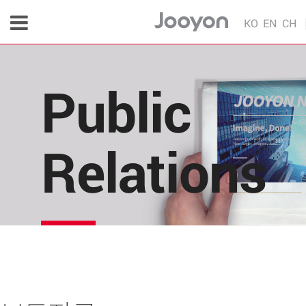
KO
EN
CH
Public
Relations
주연테크의 소식을 한 눈에!
각종 다양한 언론 매체 및 주연테크 내부의 소식을 
편리하게