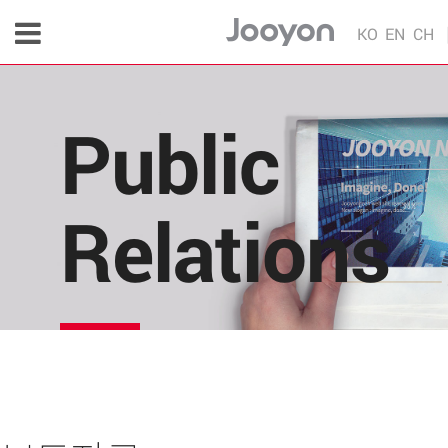
KO
EN
CH
Public
Relations
주연테크의 소식을 한 눈에!
각종 다양한 언론 매체 및 주연테크 내부의 소식을 
편리하게