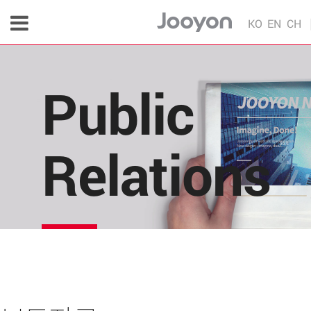
KO
EN
CH
Public
Relations
주연테크의 소식을 한 눈에!
각종 다양한 언론 매체 및 주연테크 내부의 소식을 
편리하게