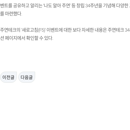
벤트를 공유하고 알리는
‘
나도 알아 주연
’
등 창립
34
주년을 기념해 다양한 
를 마련했다
.
주연테크의
‘
새로고침
(F5)’
이벤트에 대한 보다 자세한 내용은 주연테크
34
션 페이지에서 확인할 수 있다
.
이전글
다음글