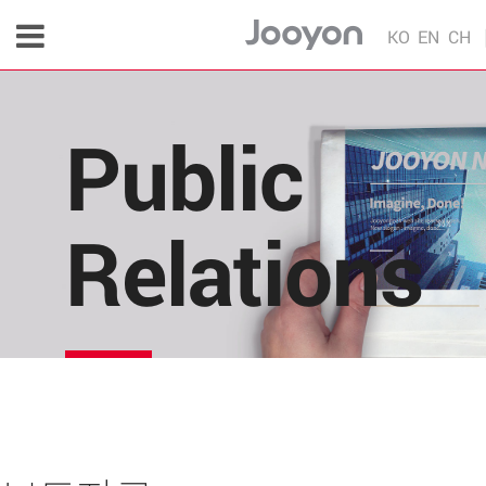
KO
EN
CH
Public
Relations
주연테크의 소식을 한 눈에!
각종 다양한 언론 매체 및 주연테크 내부의 소식을 
편리하게