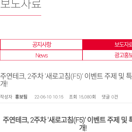
보도자료
한 곳에 모아 확인 할 수 있습니다.
공지사항
보도자
News
광고홍
주연테크, 2주차 '새로고침(F5)’ 이벤트 주제 및 
개!
작성자
홍보팀
22-06-10 10:15
조회
15,080회
댓글
0건
주연테크
, 2
주차
'
새로고침
(F5)’
이벤트 주제 및 
개
!