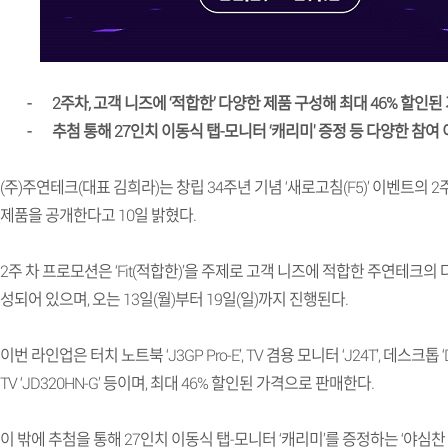
-
2
주차
,
고객 니즈에
‘
적합한
’
다양한 제품 구성해 최대
46%
할인된 
-
추첨 통해
27
인치 이동식 탭
-
모니터
‘
캐리미
'
증정 등 다양한 참여
(
주
)
주연테크
(
대표 김희라
)
는 창립
34
주년 기념
‘
새로고침
(F5)’
이벤트의
2
제품을 공개한다고
10
일 밝혔다
.
2
주 차 프로모션은
‘Fit(
적합한
)’
을 주제로 고객 니즈에 적합한 주연테크의 
성되어 있으며
,
오는
13
일
(
월
)
부터
19
일
(
일
)
까지 진행된다
.
이번 라인업은 터치 노트북
‘J3GP Pro-E’, TV
겸용 모니터
‘J24T’,
데스크톱
TV ‘JD320HN-G’
등이며
,
최대
46%
할인된 가격으로 판매한다
.
이 밖에 추첨을 통해
27
인치 이동식 탭
-
모니터
‘
캐리미
’
를 증정하는
‘
야심찬