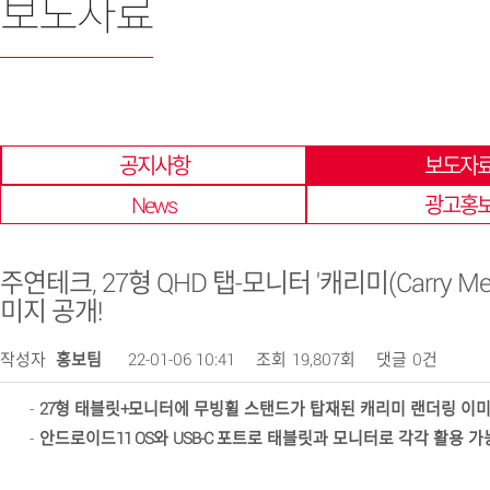
보도자료
한 곳에 모아 확인 할 수 있습니다.
공지사항
보도자
News
광고홍
주연테크, 27형 QHD 탭-모니터 '캐리미(Carry Me
미지 공개!
작성자
홍보팀
22-01-06 10:41
조회
19,807회
댓글
0건
-
27
형 태블릿
+
모니터에 무빙휠 스탠드가 탑재된 캐리미 랜더링 이미
-
안드로이드
11 OS
와
USB-C
포트로 태블릿과 모니터로 각각 활용 가