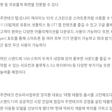
봇 등 자유롭게 화면을 전환할 수 있다
.
주연테크 탭
-
모니터
'
캐리미
'
는 터치 스크린으로 스마트폰처럼 사용할 수
11 OS
탑재로 유튜브
,
넷플릭스 등
OTT
앱 컨텐츠를 즐길 수 있고 구글 
고객이 원하는 다양한 어플리케이션을 다운로드
,
사용이 가능하다
.
또한
,
pe-C
포트를 통해 스마트폰 등 여러 외부 기기 연결이 가능하고 최대 밝기
간 동안 무선 사용이 가능하다
.
하단 스탠드에
10W
스피커 두개가 내장돼 있어 풍부한 사운드를 즐길 수
작할 수 있는 리모컨과 블루투스
5.0,
와이파이
6
등 다양한 부가기능 또한
높여줄 예정이다
.
주연테크 컨슈머사업부문 장지환 대표는
"
대형 태블릿 출시를 고민해오다
스탠드
TV
의 성공적인 시장 진입에 힘입어 주연테크의 강점을 살린 태블
한 이동형 모델을 선보이게 됐다
"
며
"
현재 막바지 개발에 박차를 가하고 