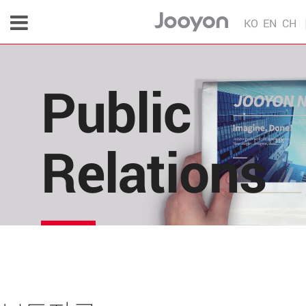
KO
EN
CH
Public
Relations
주연테크의 소식을 한 눈에!
각종 다양한 언론 매체 및 주연테크 내부의 소식을 
편리하게