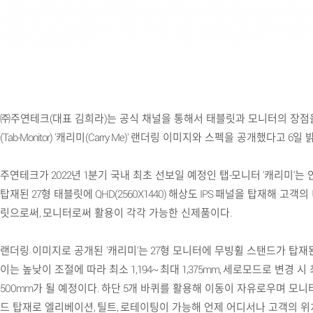
㈜주연테크
(
대표 김희라
)
는 공식 채널을 통해서 태블릿과 모니터의 장점
(Tab-Monitor) '
캐리미
(Carry Me)'
랜더링 이미지와 스펙을 공개했다고
6
일 
주연테크가
2022
년
1
분기 국내 최초 선보일 예정인 탭
-
모니터
'
캐리미
'
는 
탑재된
27
형 태블릿에
QHD(2560X1440)
해상도
IPS
패널을 탑재해 고객의 
릿으로써
,
모니터로써 활용이 각각 가능한 신제품이다
.
랜더링 이미지로 공개된
'
캐리미
'
는
27
형 모니터에 무빙휠 스탠드가 탑재된
이는 높낮이 조절에 따라 최소
1,194~
최대
1,375mm,
세로모드로 변경 시 
500mm
가 될 예정이다
.
하단
5
개 바퀴를 활용해 이동이 자유로우며 모니
드 탑재로 엘리베이션
,
틸트
,
로테이팅이 가능해 언제 어디서나 고객의 위