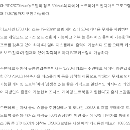
0H/RTX 2070 Max-Q)
3D Mark
모델의 경우
의 파이어 스트라이크 벤치마크 프로그
17,167
.
때
점까지 구현 가능하다
'
L7SU
'
19~23mm
2.0kg
리오나인
시리즈
는
슬림 케이스에
가벼운 무게를 자랑하며 
,
Tr
으로 게임모드
오피스 모드 전환이 가능하고 외부 논 옵티머스 출력이 가능한
4
.
포트를 갖추고 있어 최대
대 멀티 디스플레이 출력이 가능하다
또한 오테뮤 커
(
)
RGB
.
키보드
갈축
가 탑재돼 있어 각각의 키마다
커스텀이 가능하다
"L7SU
주연테크 허환석 유통영업본부이사는
시리즈는 주연테크 게이밍 라인업 
CPU, VGA, LG 144
2kg
한
주사율 디스플레이 등을 장착한 제품으로 약
의 무게로 언
"
"
가능한 게이밍 노트북
이며
경쟁성 있는 좋은 가격으로 일반적인 비지니스 라
+
"
어 다방면의 활용이 가능한 비즈니스
게이밍 노트북을 지향한다
고 출시 소감
‘
L7SU
’
주연테크는 자사 공식 쇼핑몰 주연샵에서
리오나인
시리즈
를 구매하고 
100%
11
'
노트북 쿨러와 타거스 백팩을
증정하며 이번 출시에 맞춰
번가를 통해
’ 3
GTX1660ti
L7SUXG
16GB S
즈
종 중
가 장착된
모델은 사전 예약 기간동안 메모리