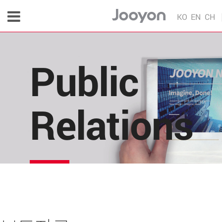
KO
EN
CH
Public
Relations
주연테크의 소식을 한 눈에!
각종 다양한 언론 매체 및 주연테크 내부의 소식을 
편리하게