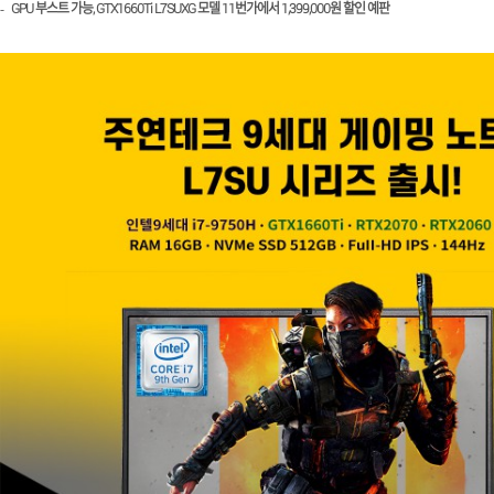
GPU
부스트 가능
, GTX1660Ti L7SUXG
모델
11
번가에서
1,399,000
원 할인 예판
-