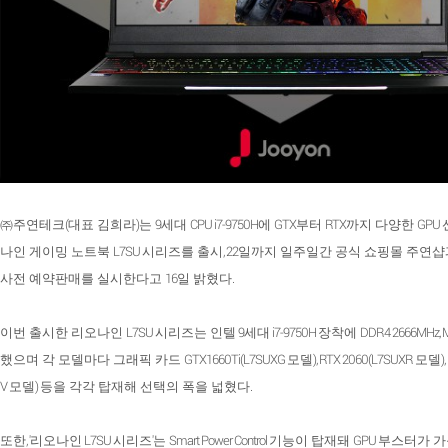
(
)
9
CPU i7-9750H
GTX
RTX
GPU
㈜주연테크
대표 김희라
는
세대
에
부터
까지 다양한
L7SU
, 22
나인 게이밍 노트북
시리즈를 출시
일까지 일주일간 공식 쇼핑몰 주연
16
.
사전 예약판매를 실시한다고
일 밝혔다
L7SU
9
i7-9750H
DDR4 2666MHz, 
이번 출시한 리오나인
시리즈는 인텔
세대
장착에
GTX1660Ti(L7SUXG
), RTX 2060(L7SUXR
)
했으며 각 모델마다 그래픽 카드
모델
모델
V
)
.
모델
등을 각각 탑재해 선택의 폭을 넓혔다
, '
L7SU
'
Smart Power Control
GPU
또한
리오나인
시리즈
는
기능이 탑재돼
부스터가 