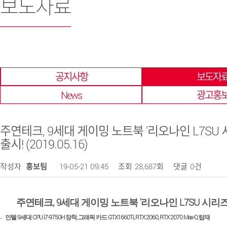
보도자료
한 곳에 모아 확인 할 수 있습니다.
공지사항
보도자
News
광고홍
주연테크, 9세대 게이밍 노트북 '리오나인 L7SU 
출시! (2019.05.16)
작성자
홍보팀
19-05-21 09:45
조회
28,687회
댓글
0건
, 9
'
L7SU
주연테크
세대 게이밍 노트북
리오나인
시리
9
CPU i7-9750H
,
GTX1660Ti, RTX 2060, RTX 2070 Max-Q
-
인텔
세대
장착
그래픽 카드
탑재