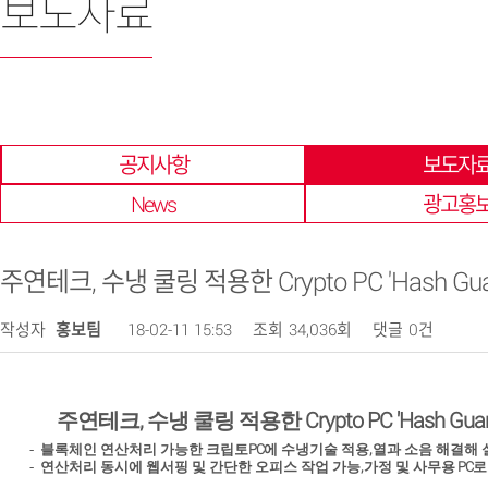
보도자료
한 곳에 모아 확인 할 수 있습니다.
공지사항
보도자
News
광고홍
주연테크, 수냉 쿨링 적용한 Crypto PC 'Hash Gua
작성자
홍보팀
18-02-11 15:53
조회
34,036회
댓글
0건
,
Crypto PC 'Hash Gua
주연테크
수냉 쿨링 적용한
PC
,
-
블록체인 연산처리 가능한 크립토
에 수냉기술 적용
열과 소음 해결해 
,
PC
-
연산처리 동시에 웹서핑 및 간단한 오피스 작업 가능
가정 및 사무용
로