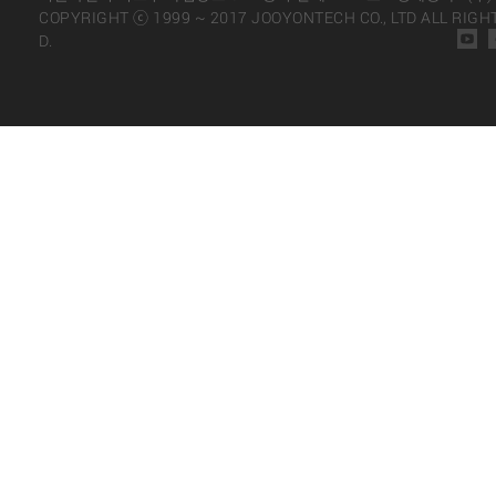
COPYRIGHT ⓒ 1999 ~ 2017 JOOYONTECH CO., LTD ALL RIGH
D.