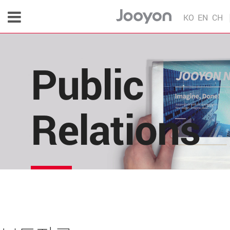
KO
EN
CH
Public
Relations
주연테크의 소식을 한 눈에!
각종 다양한 언론 매체 및 주연테크 내부의 소식을 
편리하게