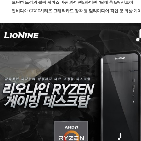
,
5,
7
9
-
모던한 느낌의 블랙 케이스 바탕
라이젠
라이젠
탑재 총
종 선보여
GTX10
-
엔비디아
시리즈 그래픽카드 장착 등 멀티미디어 작업 및 최상 게