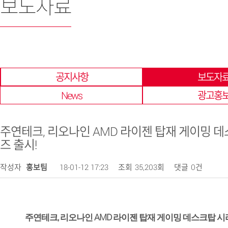
보도자료
한 곳에 모아 확인 할 수 있습니다.
공지사항
보도자
News
광고홍
주연테크, 리오나인 AMD 라이젠 탑재 게이밍 
즈 출시!
작성자
홍보팀
18-01-12 17:23
조회
35,203회
댓글
0건
,
AMD
주연테크
리오나인
라이젠 탑재 게이밍 데스크탑 시