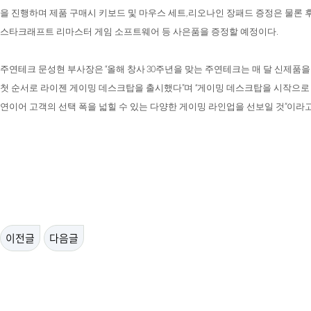
,
을 진행하며 제품 구매시 키보드 및 마우스 세트
리오나인 장패드 증정은 물론 
.
스타크래프트 리마스터 게임 소프트웨어 등 사은품을 증정할 예정이다
“
30
주연테크 문성현 부사장은
올해 창사
주년을 맞는 주연테크는 매 달 신제품을
”
“
첫 순서로 라이젠 게이밍 데스크탑을 출시했다
며
게이밍 데스크탑을 시작으로
”
연이어 고객의 선택 폭을 넓힐 수 있는 다양한 게이밍 라인업을 선보일 것
이라고
이전글
다음글