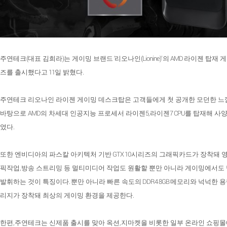
(
)
‘
(Lionine)’
AMD
주연테크
대표 김희라
는 게이밍 브랜드
리오나인
의
라이젠 탑재 
11
.
즈를 출시했다고
일 밝혔다
주연테크 리오나인 라이젠 게이밍 데스크탑은 고객들에게 첫 공개한 모던한 느
AMD
5,
7 CPU
바탕으로
의 차세대 인공지능 프로세서 라이젠
라이젠
를 탑재해 사
.
였다
GTX 10
또한 엔비디아의 파스칼 아키텍처 기반
시리즈의 그래픽카드가 장착돼 
,
픽작업
방송 스트리밍 등 멀티미디어 작업도 원활할 뿐만 아니라 게이밍에서도
.
DDR4 8GB
발휘하는 것이 특징이다
뿐만 아니라 빠른 속도의
메모리와 넉넉한 
.
리지가 장착돼 최상의 게이밍 환경을 제공한다
,
,
한편
주연테크는 신제품 출시를 맞아 옥션
지마켓을 비롯한 일부 온라인 쇼핑몰