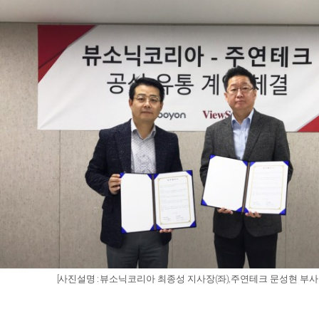
[
:
(
),
사진설명
뷰소닉코리아 최종성 지사장
좌
주연테크 문성현 부