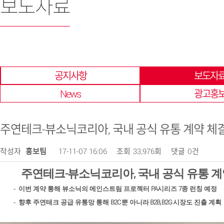
보도자료
한 곳에 모아 확인 할 수 있습니다.
공지사항
보도자
News
광고홍
주연테크-뷰소닉코리아, 국내 공식 유통 계약 체결
작성자
홍보팀
17-11-07 16:06
조회
33,976회
댓글
0건
-
,
주연테크
뷰소닉코리아
국내 공식 유통 계
PA
7
-
이번 계약 통해 뷰소닉의 메인스트림 프로젝터
시리즈
종 런칭 예정
B2C
B2B, B2G
-
향후 주연테크 공급 유통망 통해
뿐 아니라
시장도 진출 계획