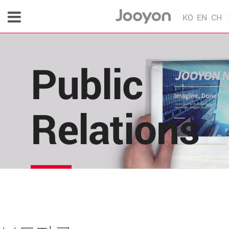
KO
EN
CH
Public
Relations
주연테크의 소식을 한 눈에!
각종 다양한 언론 매체 및 주연테크 내부의 소식을 
편리하게