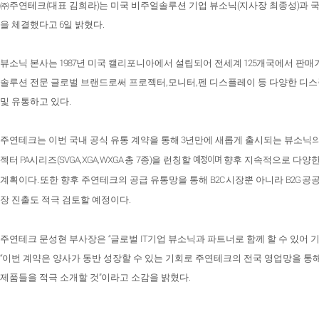
(
)
(
)
㈜주연테크
대표 김희라
는 미국 비주얼솔루션 기업 뷰소닉
지사장 최종성
과 
6
.
을 체결했다고
일 밝혔다
1987
125
뷰소닉 본사는
년 미국 캘리포니아에서 설립되어 전세계
개국에서 판매가
,
,
솔루션 전문 글로벌 브랜드로써 프로젝터
모니터
펜 디스플레이 등 다양한 디
.
및 유통하고 있다
3
주연테크는 이번 국내 공식 유통 계약을 통해
년만에 새롭게 출시되는 뷰소닉
PA
(SVGA, XGA, WXGA
7
)
예정이며
젝터
시리즈
총
종
을 런칭할
향후 지속적으로 다양한
.
B2C
B2G
계획이다
또한 향후 주연테크의 공급 유통망을 통해
시장뿐 아니라
공공
.
장 진출도 적극 검토할 예정이다
“
IT
주연테크 문성현 부사장은
글로벌
기업 뷰소닉과 파트너로 함께 할 수 있어 
“
이번 계약은 양사가 동반 성장할 수 있는 기회로 주연테크의 전국 영업망을 통
”
.
제품들을 적극 소개할 것
이라고 소감을 밝혔다