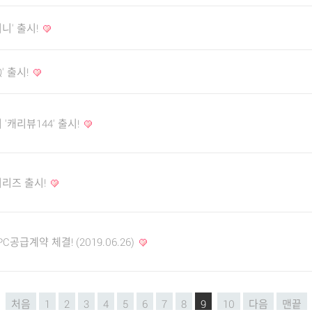
니' 출시!
' 출시!
'캐리뷰144' 출시!
시리즈 출시!
급계약 체결! (2019.06.26)
처음
1
2
3
4
5
6
7
8
9
10
다음
맨끝