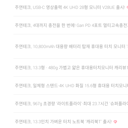
주연테크, USB-C 영상출력 4K UHD 28형 모니터 V28UE 출시!
주연테크, 4대까지 충전을 한 번에! Gan PD 4포트 멀티고속충전
주연테크, 10,800mAh 대용량 배터리 탑재 휴대용 터치 모니터 '
주연테크, 13.3형 · 480g 가볍고 얇은 휴대용터치모니터 캐리뷰1
주연테크, 일체형 스탠드·4K UHD 화질 15.6형 휴대용 터치모니
주연테크, 967g 초경량 '라이트플라이'·최대 23.7시간 '슈퍼플라
주연테크, 13.3인치 가벼운 터치 노트북 '캐리북T' 출시!