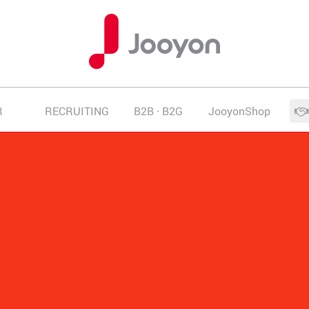
R
RECRUITING
B2B · B2G
JooyonShop
업 제품안내
품