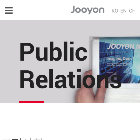
KO
EN
CH
Public
Relations
주연테크의 소식을 한 눈에!
각종 다양한 언론 매체 및 주연테크 내부의 소식을 
편리하게