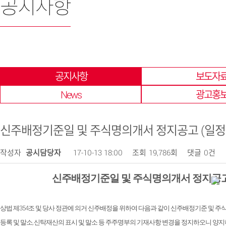
공지사항
한 곳에 모아 확인 할 수 있습니다.
공지사항
보도자
News
광고홍
신주배정기준일 및 주식명의개서 정지공고 (일정
작성자
공시담당자
17-10-13 18:00
조회
19,786회
댓글
0건
신주배정기준일 및 주식명의개서 정지공
354
상법 제
조 및 당사 정관에 의거 신주배정을 위하여 다음과 같이 신주배정기준 및 주
,
등록 및 말소
신탁재산의 표시 및 말소 등 주주명부의 기재사항 변경을 정지하오니 양