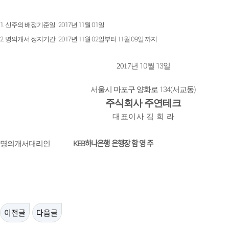
1.
: 2017
11
01
신주의 배정기준일
년
월
일
2.
: 2017
11
02
11
09
명의개서 정지기간
년
월
일부터
월
일 까지
10
13
2017
년
월
일
134(
)
서울시 마포구 양화로
서교동
주식회사 주연테크
대 표 이 사
김
희
라
KEB
하나은행 은행장 함 영 주
명의개서대리인
이전글
다음글